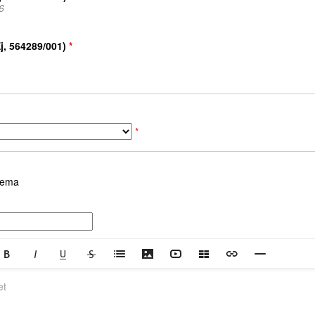
6
Ej, 564289/001)
*
*
blema