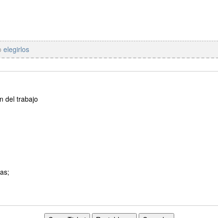
 o
elegirlos
in del trabajo
as;