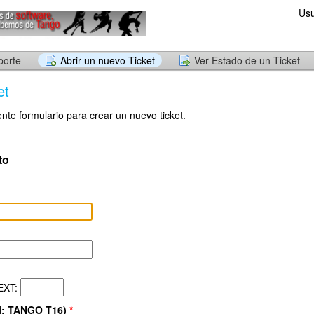
Usu
porte
Abrir un nuevo Ticket
Ver Estado de un Ticket
et
ente formulario para crear un nuevo ticket.
to
EXT:
(Ej: TANGO T16)
*