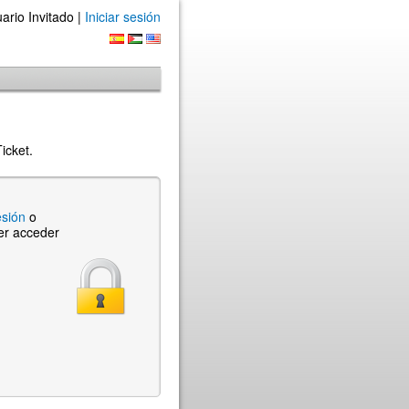
ario Invitado |
Iniciar sesión
icket.
esión
o
er acceder